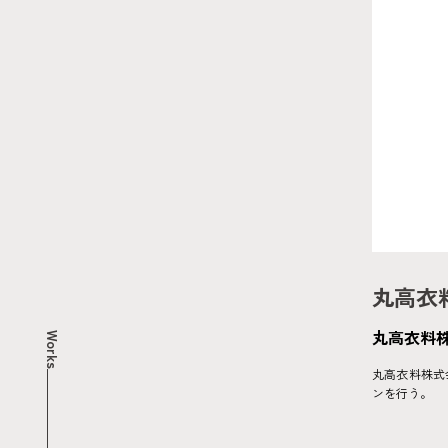
丸高衣
丸高衣料
Works
丸高衣料株式
ンを行う。